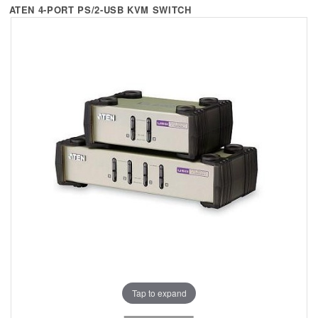
+
KVM
ATEN 4-PORT PS/2-USB KVM SWITCH
+
PDU
+
CONNECTIVITY
+
IOT
+
OTHER
SUPPORT
CONTACT US
ABOUT US
Tap to expand