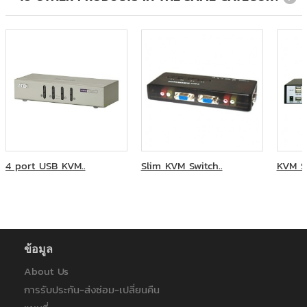
Sri Panwa Management
THAI OPPO CO.,LTD
Thai Shinryo Co.,Ltd.
Yamato Filter(Thailand) Co.,Ltd.
กานดาพร๊อพเพอร์ตี้
การทางพิเศษแห่งประเทศไทย
การรถไฟ
คณะมนุษยศาสตร์และสังคมศาสตร์ มหาวิทยาลัยราชภัฏนครสวรรค์
คณะแพทยศาสตร์ มหาวิทยาลัยบูรพา
ชาร์ป (ประเทศไทย)
ธนาคารแห่งประเทศไทย
4 port USB KVM..
Slim KVM Switch..
KVM Sw
บจก.ปิ่นทอง สตีล
บจก.ระบบขนส่งมวลชนกรุงเทพ จำกัด(มหาชน)
บริษัท ครัวแม่ศรีเรือน จำกัด
บริษัท คริวเม่ศรีเรือน จำกัด
บริษัท คำวาลุยออโต้(ไทยแลนด์) จำกัด -มิตซู จอหอ
ข้อมูล
บริษัท ตึกคอม เอ็นอี จำกัด
บริษัท ยิ่งใหญ่แมเนจเม้นท์ จำกัด
About Us
บริษัท วี บาย เดอะ เบรน จำกัด
การรับประกัน-ส่งซ่อม-เปลี่ยนคืน
บริษัท อีโคซีล จำกัด