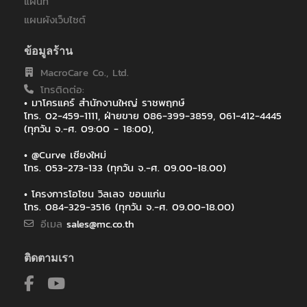
แผนที่
บริษัท เมอิวะ อินดัสทรี (ประเทศไทย) จำกัด
บริษัท ไฟน์ดิ้ง จำกัด
แผนผังเว็บไซต์
บริษัท ไมเนอร์ คอร์ปอเรชั่น จำกัด (มหาชน)
มหาวิทยาลัยราชภัฏวไลยอลงกรณ์
ข้อมูลร้าน
ร.ร.อนุบาลเชียงราย
MacroCare Co., Ltd.
วิทยุการบิน
โทรติดต่อ:
ศูนย์การแพทย์กาญจนาภิเษก มหาวิทยาลัยมหิดล
• มาโครแคร์ สำนักงานใหญ่ ราชพฤกษ์
สถาบันเทคโนโลยีพระจอมเกล้าเจ้าคุณทหารลาดกระบัง
โทร. 02-459-1111, ฝ่ายขาย 086-399-3859, 061-412-4445
หลักทรัพย์จัดการกองทุนทหารไทย
(ทุกวัน จ.-ศ. 09:00 - 18:00),
โรงเรียน เตรียม อุดมศึกษา พัฒนาการ นนทบุรี
โรงเรียนนวัตกรรมเทคโนโลยีคอมพิวเตอร์
• @Curve เชียงใหม่
โทร. 053-273-133 (ทุกวัน จ.-ศ. 09.00-18.00)
โรงเรียนนานาชาติภาคตะวันออก
โรงเรียนนานาชาติภาคตะวันออก(ISE)
• โครงการโอโซน วิลเลจ ขอนแก่น
โรงแรมเวลล์
โทร. 084-329-3516 (ทุกวัน จ.-ศ. 09.00-18.00)
อีเมล
sales@mc.co.th
ติดตามเรา