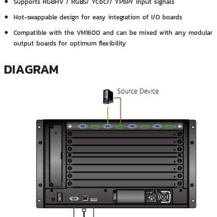
Supports RGBHV / RGBS/ YCbCr/ YPbPr input signals
Hot-swappable design for easy integration of I/O boards
Compatible with the VM1600 and can be mixed with any modular
output boards for optimum flexibility
DIAGRAM