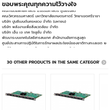
กองสื่อสาร หน่วยบัญชาการทหารพัฒนา
ขอบพระคุณทุกความไว้วางใจ
คณะทันตแพทยศาสตร์ ม.ธรรมศาสตร์ ศูนย์รังสิต
คณะวิศวกรรมศาสตร์ มหาวิทยาลัยเกษตรศาตร์ วิทยาเขตศรีราชา
บริษัท ปูนซีเมนต์นครหลวง จำกัด (มหาชน)
บริษัท พลังงานเพื่อสิ่งแวดล้อม จำกัด
บริษัท เอ็น เจ เทค โซลูชั่น จำกัด
พัฒนาระบบเทคโนโลยีสารสนเทศ สำนักงานอัยการสูงสุด
ศูนย์ประสานการปฏิบัติในการรักษาผลประโยชน์ของชาติทางทะเลเขต ๒
ศูนย์รักษาความปลอดภัย กองบัญชาการกองทัพไทย
สายออกบัตร ธนาคารแห่งประเทศไทย
สำนักงานการทะเบียน จุฬาลงกรณ์มหาวิทยาลัย
สำนักงานคณะกรรมการการเลือกตั้ง
30 OTHER PRODUCTS IN THE SAME CATEGORY:
สำนักวิทยบริการและเทคโนโลยีสารสนเทศ มหาวิทยาลัยราชภัฏ
สวนสุนันทา
โรงพยาบาลจุฬารัตน์ หน่วยงานโทรโนโลยีสารสนเทศ
โรงเรียนวิทยาศาสตร์จุฬาภรณราชวิทยาลัย ชลบุรี
ภาควิชาออร์โทปิดิกส์ มหาวิทยาลัยเชียงใหม่
โรงพยาบาลจุฬาลงกรณ์มหาวิทยาลัย
มหาวิทยาลัยสุโขทัยธรรมาธิราช
การไฟฟ้านครหลวง
การไฟฟ้าฝ่ายผลิตแห่งประเทศไทย