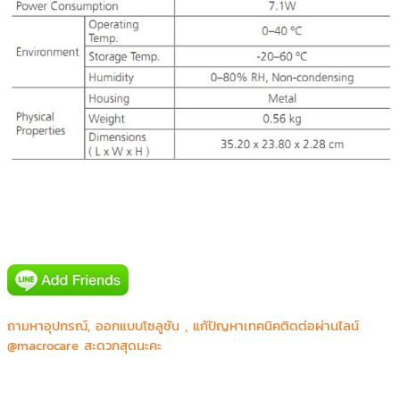
AIS(Digital Signage Intouch Tower)
IDS Medical Systems Co.,Ltd.
ถามหาอุปกรณ์, ออกแบบโซลูชัน , แก้ปัญหาเทคนิคติดต่อผ่านไลน์
Mercure&IBIS Bangkok Siam
@macrocare สะดวกสุดนะคะ
Phyathai 2 Hospital (BJH)
กองสื่อสาร หน่วยบัญชาการท กองสื่อสาร หน่วยบัญชาการทหาร
พัฒนาหารพัฒนา