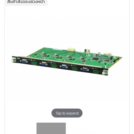
สินค้าสั่งจองล่วงหน้า
+
KVM
+
PDU
+
CONNECTIVITY
+
IOT
+
OTHER
SUPPORT
CONTACT US
ABOUT US
Tap to expand