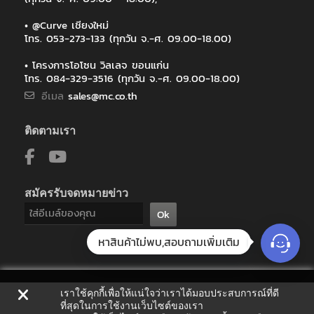
มหาวิทยาลัยกรุงเทพ
มหาวิทยาลัยมหาสารคาม
• @Curve เชียงใหม่
โทร. 053-273-133 (ทุกวัน จ.-ศ. 09.00-18.00)
มหาวิทยาลัยมหิดล
มหาวิทยาลัยวลัยลักษณ์
• โครงการโอโซน วิลเลจ ขอนแก่น
มหาวิทยาลัยสงขลานครินทร์
โทร. 084-329-3516 (ทุกวัน จ.-ศ. 09.00-18.00)
มหาวิทยาลัยสงขลานครินทร์ วิทยาเขตหาดใหญ่
อีเมล
sales@mc.co.th
มหาวิทยาลัยเกษตรศาสตร์ วิทยาเขตศรีราชา
มหาวิทยาลัยเชียงใหม่
ติดตามเรา
มหาวิทยาลัยเทคโนโลยีราชมงคลศรีวิชัย วิทยาเขตนครศรีธรรมราช ไส
ใหญ่
มูลนิธิพันธบริกร
มูลนิธิแห่งสภาคริสตจักรในประเทศไทย
สมัครรับจดหมายข่าว
วิทยาลัยสหวิทยาการ เกาะสมุย มหาวิทยาลัยราชภัฏสุราษฎร์ธานี
ศูนย์แพทยศาสตรศึกษาชั้นคลินิก โรงพยาบาลพุทธโสธร
Ok
สถาบันบัณฑิตศึกษาจุฬาภรณ์
สถาบันเทคโนโลยีนิวเคลียร์แห่งชาติ
หาสินค้าไม่พบ,สอบถามเพิ่มเติม
สมาคมสารพิษจากเชื้อราแห่งประเทศไทย
สหกรณ์เครดิตยูเนี่ยนเมืองจันท์ จำกัด
สำนักการศึกษาและนวัตกรรมการเรียนรู้ มหาวิทยาลัยสงขลานครินทร์
เราใช้คุกกี้เพื่อให้แน่ใจว่าเราได้มอบประสบการณ์ที่ดี
สำนักงานศูนย์ราชการเฉลิมพระเกียรติ 80 พรรษา
ที่สุดในการใช้งานเว็บไซต์ของเรา