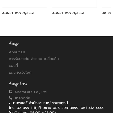
การไฟฟ้าส่วนภูมิภาค
การไฟฟ้าส่วนภูมิภาคสาขาหาดใหญ่
4-Port 10G Optical..
4-Port 10G Optical..
4K KVM
คณะครุศาสตร์อุตสาหกรรมและเทคโนโลยี มหาวิทยาลัยเทคโนโลยี
พระจอมเกล้าธนบุรี
คณะทันตแพทยศาสตร์ จุฬาลงกรณ์มหาวิทยาลัย
คณะวิทยาการจัดการ มหาวิทยาลัยราชภัฎวไลยอลงกรณ์
คณะวิทยาศาสตร์ประยุกต์ มหาวิทยาลัยเทคโนโลยีพระจอมเกล้า
ข้อมูล
พระนครเหนือ
คณะสัตวแพทยศาสตร์ มหาวิทยาลัยเกษตรศาสตร์
About Us
คณะแพทยศาสตร์ มหาวิทยาลัยมหิดล โรงพยาบาลรามาธิบดี
การรับประกัน-ส่งซ่อม-เปลี่ยนคืน
บริษัท กรุงเทพโทรทัศน์และวิทยุ จำกัด
แผนที่
บริษัท กัลฟ์ เจพี เอ็นเอส จำกัด
บริษัท ทรัยโมทีฟ เอเซีย แปซิฟิค จำกัด
แผนผังเว็บไซต์
บริษัท พีทีที ดิจิตอล โซลูชั่น จำกัด
บริษัท ออโตสตอร์ จำกัด
ข้อมูลร้าน
บริษัท โซริเมะ (ประเทศไทย) จำกัด
MacroCare Co., Ltd.
บริษัท โรงพยาบาลวิภาวดี จำกัด (มหาชน)
โทรติดต่อ:
ภาควิชาคณะวิศวะ โยธา สถาบันเทคโนโลยีพระจอมเกล้าเจ้าคุณทหาร
• มาโครแคร์ สำนักงานใหญ่ ราชพฤกษ์
ลาดกระบัง
โทร. 02-459-1111, ฝ่ายขาย 086-399-3859, 061-412-4445
ภาควิชาวิสัญญีวิทยา คณะแพทยศาสตร์ มหาวิทยาลัยเชียงใหม่
(ทุกวัน จ.-ศ. 09:00 - 18:00),