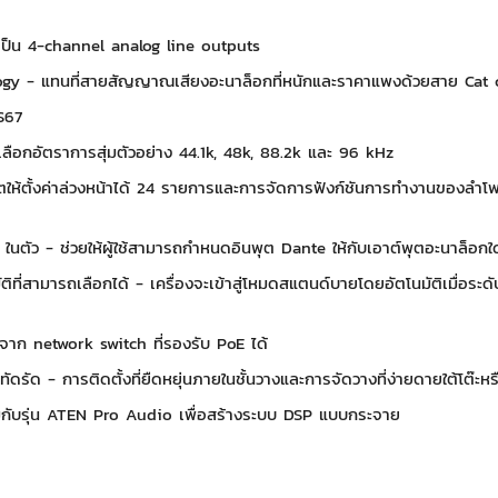
ป็น 4-channel analog line outputs
y - แทนที่สายสัญญาณเสียงอะนาล็อกที่หนักและราคาแพงด้วยสาย Cat cabl
S67
เลือกอัตราการสุ่มตัวอย่าง 44.1k, 48k, 88.2k และ 96 kHz
ตให้ตั้งค่าล่วงหน้าได้ 24 รายการและการจัดการฟังก์ชันการทำงานของล
นตัว - ช่วยให้ผู้ใช้สามารถกำหนดอินพุต Dante ให้กับเอาต์พุตอะนาล็อกใด
ิที่สามารถเลือกได้ - เครื่องจะเข้าสู่โหมดสแตนด์บายโดยอัตโนมัติเมื่อ
งจาก network switch ที่รองรับ PoE ได้
ัดรัด - การติดตั้งที่ยืดหยุ่นภายในชั้นวางและการจัดวางที่ง่ายดายใต้โต๊ะหร
มกับรุ่น ATEN Pro Audio เพื่อสร้างระบบ DSP แบบกระจาย