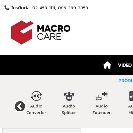
โทรติดต่อ: 02-459-1111, 086-399-3859
VIDEO
PROD
peaker
Audio
Audio
Audio
A
Converter
Splitter
Extender
M