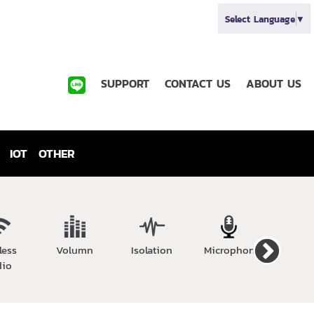
Select Language
▼
SUPPORT
CONTACT US
ABOUT US
IOT
OTHER
less
Volumn
Isolation
Microphone
Speak
dio