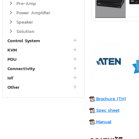
Pre-Amp
Power Amplifier
Speaker
Solution
Control System
KVM
PDU
Connectivity
IoT
Other
Brochure (TH)
Spec sheet
Manual