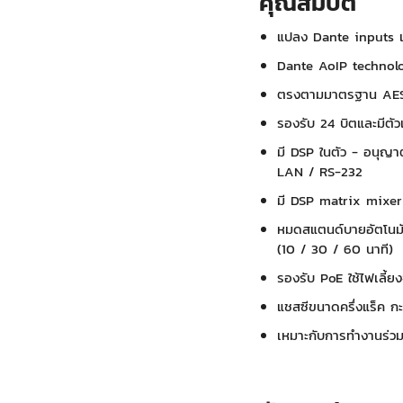
คุณสมบัติ
แปลง Dante inputs เ
Dante AoIP technolog
ตรงตามมาตรฐาน AE
รองรับ 24 บิตและมีตัว
มี DSP ในตัว - อนุญา
LAN / RS-232
มี DSP matrix mixer ใ
หมดสแตนด์บายอัตโนมัต
(10 / 30 / 60 นาที)
รองรับ PoE ใช้ไฟเลี้ย
แชสซีขนาดครึ่งแร็ค กะท
เหมาะกับการทำงานร่ว