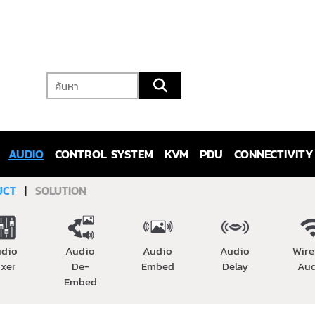
AUDIO
CONTROL SYSTEM
KVM
PDU
CONNECTIVITY
UCT
|
SOLUTION
udio
Audio
Audio
Audio
Wire
ixer
De-
Embed
Delay
Au
Embed