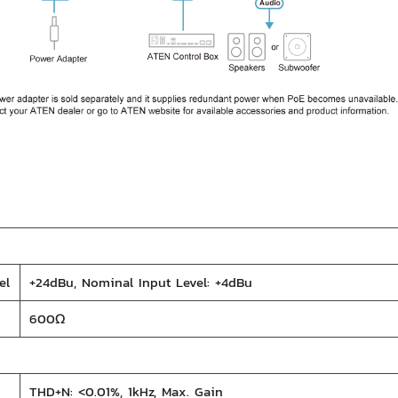
el
+24dBu, Nominal Input Level: +4dBu
600Ω
THD+N: <0.01%, 1kHz, Max. Gain