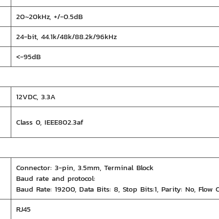
20~20kHz, +/-0.5dB
24-bit, 44.1k/48k/88.2k/96kHz
<-95dB
12VDC, 3.3A
Class 0, IEEE802.3af
Connector: 3-pin, 3.5mm, Terminal Block
Baud rate and protocol:
Baud Rate: 19200, Data Bits: 8, Stop Bits:1, Parity: No, Flow 
RJ45