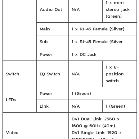
1 x mini
Audio Out
N/A
stereo jack
(Green)
Main
1 x RJ-45 Female (Silver)
Sub
1 x RJ-45 Female (Silver
Power
1 x DC Jack
1 x 8-
Switch
EQ Switch
N/A
position
switch
Power
1 (Green)
LEDs
Link
N/A
1 (Green)
DVI Dual Link: 2560 x
1600 @ 60Hz (40m)
Video
DVI Single Link: 1920 x