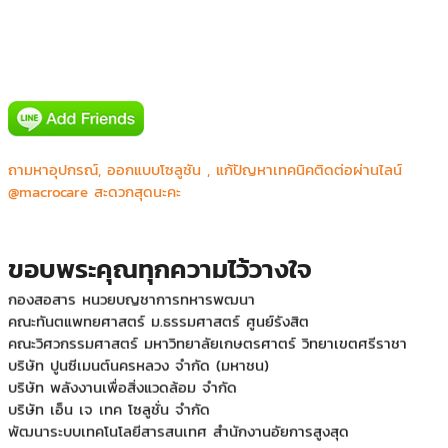
AIS(Digital Signage Intouch Tower)
ถามหาอุปกรณ์, ออกแบบโซลูชัน , แก้ปัญหาเทคนิคติดต่อผ่านไลน์
IDS Medical Systems Co.,Ltd.
@macrocare สะดวกสุดนะคะ
Mercure&IBIS Bangkok Siam
Phyathai 2 Hospital (BJH)
กองสื่อสาร หน่วยบัญชาการท กองสื่อสาร หน่วยบัญชาการทหาร
ขอบพระคุณทุกความไว้วางใจ
พัฒนาหารพัฒนา
กองสื่อสาร หน่วยบัญชาการทหารพัฒนา
คณะทันตแพทยศาสตร์ ม.ธรรมศาสตร์ ศูนย์รังสิต
คณะวิศวกรรมศาสตร์ มหาวิทยาลัยเกษตรศาตร์ วิทยาเขตศรีราชา
บริษัท ปูนซีเมนต์นครหลวง จำกัด (มหาชน)
บริษัท พลังงานเพื่อสิ่งแวดล้อม จำกัด
บริษัท เอ็น เจ เทค โซลูชั่น จำกัด
พัฒนาระบบเทคโนโลยีสารสนเทศ สำนักงานอัยการสูงสุด
ศูนย์ประสานการปฏิบัติในการรักษาผลประโยชน์ของชาติทางทะเลเขต ๒