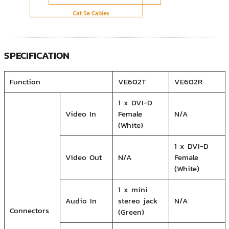
SPECIFICATION
Function
VE602T
VE602R
1 x DVI-D
Video In
Female
N/A
(White)
1 x DVI-D
Video Out
N/A
Female
(White)
1 x mini
Audio In
stereo jack
N/A
Connectors
(Green)