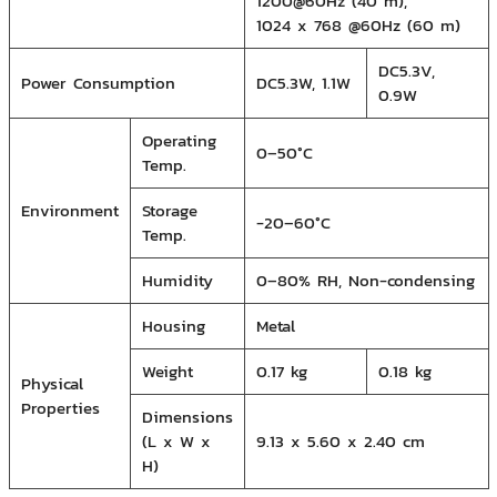
1200@60Hz (40 m),
1024 x 768 @60Hz (60 m)
DC5.3V,
Power Consumption
DC5.3W, 1.1W
0.9W
Operating
0–50°C
Temp.
Environment
Storage
-20–60°C
Temp.
Humidity
0–80% RH, Non-condensing
Housing
Metal
Weight
0.17 kg
0.18 kg
Physical
Properties
Dimensions
(L x W x
9.13 x 5.60 x 2.40 cm
H)