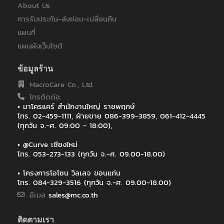
พระนครเหนือ
About Us
คณะสัตวแพทยศาสตร์ มหาวิทยาลัยเกษตรศาสตร์
การรับประกัน-ส่งซ่อม-เปลี่ยนคืน
คณะแพทยศาสตร์ มหาวิทยาลัยมหิดล โรงพยาบาลรามาธิบดี
แผนที่
บริษัท กรุงเทพโทรทัศน์และวิทยุ จำกัด
บริษัท กัลฟ์ เจพี เอ็นเอส จำกัด
แผนผังเว็บไซต์
บริษัท ทรัยโมทีฟ เอเซีย แปซิฟิค จำกัด
บริษัท พีทีที ดิจิตอล โซลูชั่น จำกัด
ข้อมูลร้าน
บริษัท ออโตสตอร์ จำกัด
MacroCare Co., Ltd.
บริษัท โซริเมะ (ประเทศไทย) จำกัด
โทรติดต่อ:
บริษัท โรงพยาบาลวิภาวดี จำกัด (มหาชน)
• มาโครแคร์ สำนักงานใหญ่ ราชพฤกษ์
ภาควิชาคณะวิศวะ โยธา สถาบันเทคโนโลยีพระจอมเกล้าเจ้าคุณทหาร
โทร. 02-459-1111, ฝ่ายขาย 086-399-3859, 061-412-4445
ลาดกระบัง
(ทุกวัน จ.-ศ. 09:00 - 18:00),
ภาควิชาวิสัญญีวิทยา คณะแพทยศาสตร์ มหาวิทยาลัยเชียงใหม่
• @Curve เชียงใหม่
มหาวิทยาลัยกรุงเทพ
โทร. 053-273-133 (ทุกวัน จ.-ศ. 09.00-18.00)
มหาวิทยาลัยมหาสารคาม
มหาวิทยาลัยมหิดล
• โครงการโอโซน วิลเลจ ขอนแก่น
มหาวิทยาลัยวลัยลักษณ์
โทร. 084-329-3516 (ทุกวัน จ.-ศ. 09.00-18.00)
มหาวิทยาลัยสงขลานครินทร์
อีเมล
sales@mc.co.th
มหาวิทยาลัยสงขลานครินทร์ วิทยาเขตหาดใหญ่
มหาวิทยาลัยเกษตรศาสตร์ วิทยาเขตศรีราชา
ติดตามเรา
มหาวิทยาลัยเชียงใหม่