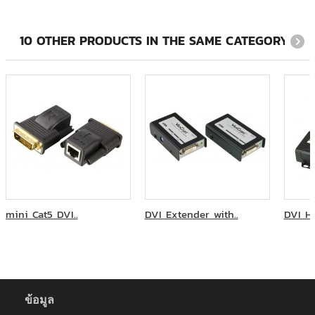
ศูนย์รักษาความปลอดภัย กองบัญชาการกองทัพไทย
สายออกบัตร ธนาคารแห่งประเทศไทย
สำนักงานการทะเบียน จุฬาลงกรณ์มหาวิทยาลัย
10 OTHER PRODUCTS IN THE SAME CATEGORY:
สำนักงานคณะกรรมการการเลือกตั้ง
สำนักวิทยบริการและเทคโนโลยีสารสนเทศ มหาวิทยาลัยราชภัฏ
สวนสุนันทา
โรงพยาบาลจุฬารัตน์ หน่วยงานโทรโนโลยีสารสนเทศ
โรงเรียนวิทยาศาสตร์จุฬาภรณราชวิทยาลัย ชลบุรี
ภาควิชาออร์โทปิดิกส์ มหาวิทยาลัยเชียงใหม่
โรงพยาบาลจุฬาลงกรณ์มหาวิทยาลัย
มหาวิทยาลัยสุโขทัยธรรมาธิราช
การไฟฟ้านครหลวง
การไฟฟ้าฝ่ายผลิตแห่งประเทศไทย
การไฟฟ้าส่วนภูมิภาค
mini Cat5 DVI..
DVI Extender with..
DVI HD
การไฟฟ้าส่วนภูมิภาคสาขาหาดใหญ่
คณะครุศาสตร์อุตสาหกรรมและเทคโนโลยี มหาวิทยาลัยเทคโนโลยี
พระจอมเกล้าธนบุรี
คณะทันตแพทยศาสตร์ จุฬาลงกรณ์มหาวิทยาลัย
คณะวิทยาการจัดการ มหาวิทยาลัยราชภัฎวไลยอลงกรณ์
ข้อมูล
คณะวิทยาศาสตร์ประยุกต์ มหาวิทยาลัยเทคโนโลยีพระจอมเกล้า