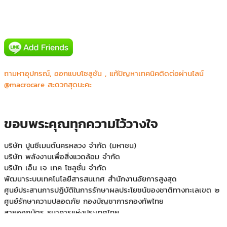
AIS(Digital Signage Intouch Tower)
IDS Medical Systems Co.,Ltd.
Mercure&IBIS Bangkok Siam
Phyathai 2 Hospital (BJH)
ถามหาอุปกรณ์, ออกแบบโซลูชัน , แก้ปัญหาเทคนิคติดต่อผ่านไลน์
กองสื่อสาร หน่วยบัญชาการท กองสื่อสาร หน่วยบัญชาการทหาร
@macrocare สะดวกสุดนะคะ
พัฒนาหารพัฒนา
กองสื่อสาร หน่วยบัญชาการทหารพัฒนา
คณะทันตแพทยศาสตร์ ม.ธรรมศาสตร์ ศูนย์รังสิต
ขอบพระคุณทุกความไว้วางใจ
คณะวิศวกรรมศาสตร์ มหาวิทยาลัยเกษตรศาตร์ วิทยาเขตศรีราชา
บริษัท ปูนซีเมนต์นครหลวง จำกัด (มหาชน)
บริษัท พลังงานเพื่อสิ่งแวดล้อม จำกัด
บริษัท เอ็น เจ เทค โซลูชั่น จำกัด
พัฒนาระบบเทคโนโลยีสารสนเทศ สำนักงานอัยการสูงสุด
ศูนย์ประสานการปฏิบัติในการรักษาผลประโยชน์ของชาติทางทะเลเขต ๒
ศูนย์รักษาความปลอดภัย กองบัญชาการกองทัพไทย
สายออกบัตร ธนาคารแห่งประเทศไทย
สำนักงานการทะเบียน จุฬาลงกรณ์มหาวิทยาลัย