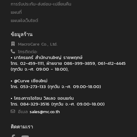
การรับประกัน-ส่งซ่อม-เปลี่ยนคืน
บริษัท กัลฟ์ เจพี เอ็นเอส จำกัด
บริษัท ทรัยโมทีฟ เอเซีย แปซิฟิค จำกัด
แผนที่
บริษัท พีทีที ดิจิตอล โซลูชั่น จำกัด
แผนผังเว็บไซต์
บริษัท ออโตสตอร์ จำกัด
บริษัท โซริเมะ (ประเทศไทย) จำกัด
ข้อมูลร้าน
บริษัท โรงพยาบาลวิภาวดี จำกัด (มหาชน)
MacroCare Co., Ltd.
ภาควิชาคณะวิศวะ โยธา สถาบันเทคโนโลยีพระจอมเกล้าเจ้าคุณทหาร
ลาดกระบัง
โทรติดต่อ:
• มาโครแคร์ สำนักงานใหญ่ ราชพฤกษ์
ภาควิชาวิสัญญีวิทยา คณะแพทยศาสตร์ มหาวิทยาลัยเชียงใหม่
โทร. 02-459-1111, ฝ่ายขาย 086-399-3859, 061-412-4445
มหาวิทยาลัยกรุงเทพ
(ทุกวัน จ.-ศ. 09:00 - 18:00),
มหาวิทยาลัยมหาสารคาม
มหาวิทยาลัยมหิดล
• @Curve เชียงใหม่
มหาวิทยาลัยวลัยลักษณ์
โทร. 053-273-133 (ทุกวัน จ.-ศ. 09.00-18.00)
มหาวิทยาลัยสงขลานครินทร์
• โครงการโอโซน วิลเลจ ขอนแก่น
มหาวิทยาลัยสงขลานครินทร์ วิทยาเขตหาดใหญ่
โทร. 084-329-3516 (ทุกวัน จ.-ศ. 09.00-18.00)
มหาวิทยาลัยเกษตรศาสตร์ วิทยาเขตศรีราชา
อีเมล
sales@mc.co.th
มหาวิทยาลัยเชียงใหม่
มหาวิทยาลัยเทคโนโลยีราชมงคลศรีวิชัย วิทยาเขตนครศรีธรรมราช ไส
ใหญ่
ติดตามเรา
มูลนิธิพันธบริกร