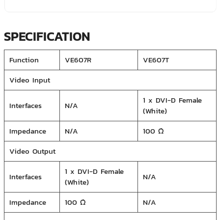
SPECIFICATION
Function
VE607R
VE607T
Video Input
1 x DVI-D Female
Interfaces
N/A
(White)
Impedance
N/A
100 Ώ
Video Output
1 x DVI-D Female
Interfaces
N/A
(White)
Impedance
100 Ώ
N/A