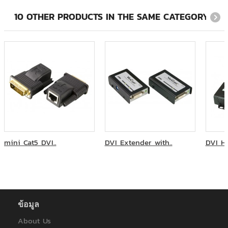
สำนักงานคณะกรรมการการเลือกตั้ง
สำนักวิทยบริการและเทคโนโลยีสารสนเทศ มหาวิทยาลัยราชภัฏ
10 OTHER PRODUCTS IN THE SAME CATEGORY:
สวนสุนันทา
โรงพยาบาลจุฬารัตน์ หน่วยงานโทรโนโลยีสารสนเทศ
โรงเรียนวิทยาศาสตร์จุฬาภรณราชวิทยาลัย ชลบุรี
ภาควิชาออร์โทปิดิกส์ มหาวิทยาลัยเชียงใหม่
โรงพยาบาลจุฬาลงกรณ์มหาวิทยาลัย
มหาวิทยาลัยสุโขทัยธรรมาธิราช
การไฟฟ้านครหลวง
การไฟฟ้าฝ่ายผลิตแห่งประเทศไทย
การไฟฟ้าส่วนภูมิภาค
การไฟฟ้าส่วนภูมิภาคสาขาหาดใหญ่
คณะครุศาสตร์อุตสาหกรรมและเทคโนโลยี มหาวิทยาลัยเทคโนโลยี
mini Cat5 DVI..
DVI Extender with..
DVI HD
พระจอมเกล้าธนบุรี
คณะทันตแพทยศาสตร์ จุฬาลงกรณ์มหาวิทยาลัย
คณะวิทยาการจัดการ มหาวิทยาลัยราชภัฎวไลยอลงกรณ์
คณะวิทยาศาสตร์ประยุกต์ มหาวิทยาลัยเทคโนโลยีพระจอมเกล้า
พระนครเหนือ
คณะสัตวแพทยศาสตร์ มหาวิทยาลัยเกษตรศาสตร์
ข้อมูล
คณะแพทยศาสตร์ มหาวิทยาลัยมหิดล โรงพยาบาลรามาธิบดี
About Us
บริษัท กรุงเทพโทรทัศน์และวิทยุ จำกัด