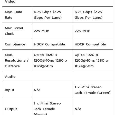
Video
Max. Data
6.75 Gbps (2.25
6.75 Gbps (2.25
Rate
Gbps Per Lane)
Gbps Per Lane)
Max. Pixel
225 MHz
225 MHz
Clock
Compliance
HDCP Compatible
HDCP Compatible
Max.
Up to 1920 x
Up to 1920 x
Resolutions /
1200@40m; 1280 x
1200@40m; 1280 x
Distance
1024@60m
1024@60m
Audio
1 x Mini Stereo
Input
N/A
Jack Female (Green)
1 x Mini Stereo
Output
Jack Female
N/A
(Green)