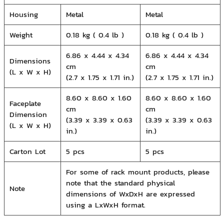
Housing
Metal
Metal
Weight
0.18 kg ( 0.4 lb )
0.18 kg ( 0.4 lb )
6.86 x 4.44 x 4.34
6.86 x 4.44 x 4.34
Dimensions
cm
cm
(L x W x H)
(2.7 x 1.75 x 1.71 in.)
(2.7 x 1.75 x 1.71 in.)
8.60 x 8.60 x 1.60
8.60 x 8.60 x 1.60
Faceplate
cm
cm
Dimension
(3.39 x 3.39 x 0.63
(3.39 x 3.39 x 0.63
(L x W x H)
in.)
in.)
Carton Lot
5 pcs
5 pcs
For some of rack mount products, please
note that the standard physical
Note
dimensions of WxDxH are expressed
using a LxWxH format.