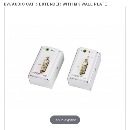
+
KVM
DVI/AUDIO CAT 5 EXTENDER WITH MK WALL PLATE
+
PDU
+
CONNECTIVITY
+
IOT
+
OTHER
SUPPORT
CONTACT US
ABOUT US
Tap to expand