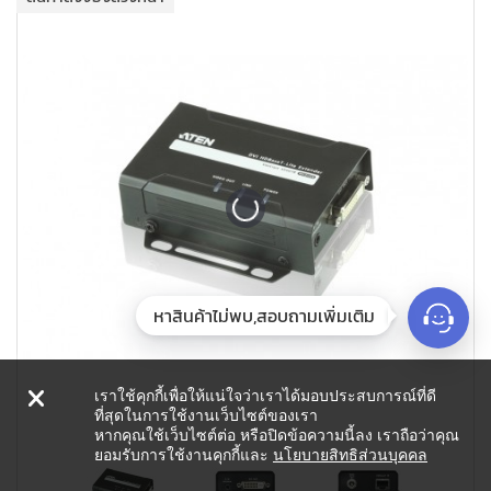
+
PDU
+
CONNECTIVITY
+
IOT
+
OTHER
SUPPORT
CONTACT US
ABOUT US
หาสินค้าไม่พบ,สอบถามเพิ่มเติม
เราใช้คุกกี้เพื่อให้แน่ใจว่าเราได้มอบประสบการณ์ที่ดี
ที่สุดในการใช้งานเว็บไซต์ของเรา
หากคุณใช้เว็บไซต์ต่อ หรือปิดข้อความนี้ลง เราถือว่าคุณ
ยอมรับการใช้งานคุกกี้และ
นโยบายสิทธิส่วนบุคคล