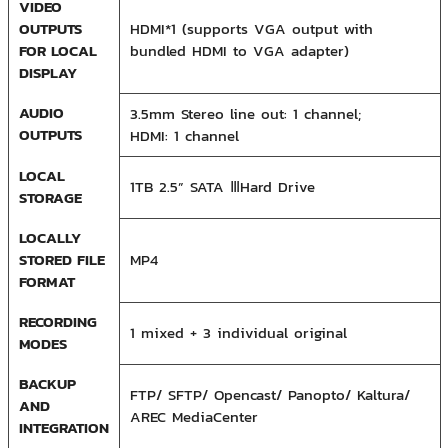
VIDEO
OUTPUTS
HDMI*1 (supports VGA output with
FOR LOCAL
bundled HDMI to VGA adapter)
DISPLAY
AUDIO
3.5mm Stereo line out: 1 channel;
OUTPUTS
HDMI: 1 channel
LOCAL
1TB 2.5” SATA ⅢHard Drive
STORAGE
LOCALLY
STORED FILE
MP4
FORMAT
RECORDING
1 mixed + 3 individual original
MODES
BACKUP
FTP/ SFTP/ Opencast/ Panopto/ Kaltura/
AND
AREC MediaCenter
INTEGRATION