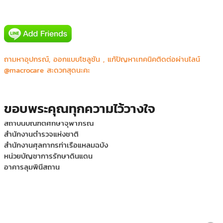
สถาบันบัณฑิตศึกษาจุฬาภรณ์
กระทรวงศึกษาธิการ
คณะครุศาสตร์ – มหาวิทยาลัยราชภัฏนครศรีธรรมราช
คณะวิทยาการจัดการ มหาวิทยาลัยเกษตรศาสตร์ วิทยาเขตศรีราชา
คณะเทคโนโลยีสารสนเทศ. มหาวิทยาลัยราชภัฏเทพสตรี
ถามหาอุปกรณ์, ออกแบบโซลูชัน , แก้ปัญหาเทคนิคติดต่อผ่านไลน์
มหาวิทยาลัยเทคโนโลยีราชมงคลตะวันออก (มทร.ตะวันออก) วิทยาเขต
@macrocare สะดวกสุดนะคะ
จันทบุรี
มหาวิทยาลัยเทคโนโลยีราชมงคลศรีวิชัย วิทยาเขตสงขลา
วิทยาลัยเทคนิคแม่วงก์
ขอบพระคุณทุกความไว้วางใจ
สถาบันบัณฑิตศึกษาจุฬาภรณ์
สำนักงานตำรวจแห่งชาติ
สำนักงานศุลกากรท่าเรือแหลมฉบัง
หน่วยบัญชาการรักษาดินแดน
อาคารลุมพินีสถาน