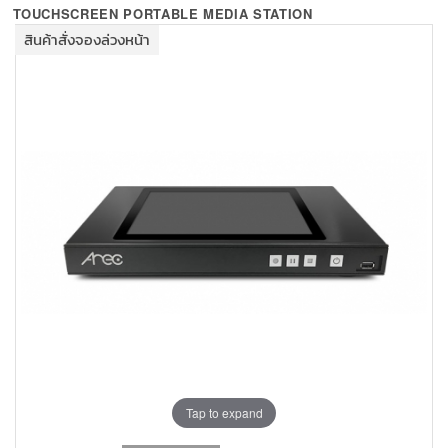
+
KVM
TOUCHSCREEN PORTABLE MEDIA STATION
สินค้าสั่งจองล่วงหน้า
+
PDU
+
CONNECTIVITY
+
IOT
+
OTHER
SUPPORT
CONTACT US
ABOUT US
Tap to expand