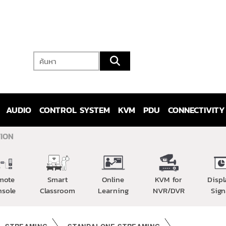
AUDIO
CONTROL SYSTEM
KVM
PDU
CONNECTIVITY
ION
mote
Smart
Online
KVM for
Displ
nsole
Classroom
Learning
NVR/DVR
Sign