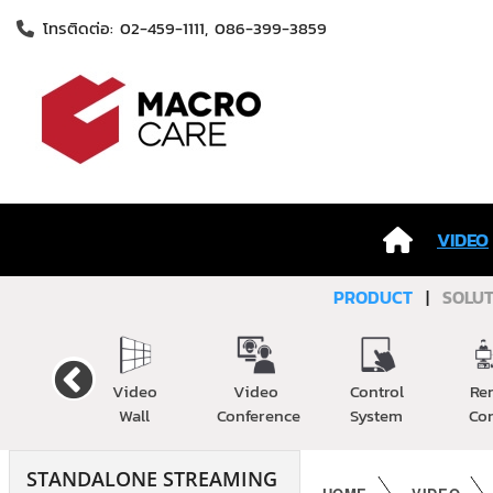
โทรติดต่อ: 02-459-1111, 086-399-3859
VIDEO
PRODUCT
|
SOLUT
Cable
Video
Video
Control
Re
Wall
Conference
System
Co
STANDALONE STREAMING