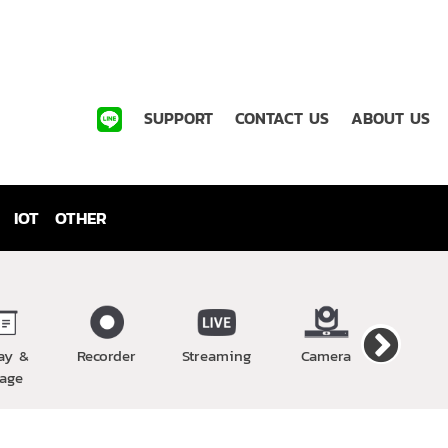
SUPPORT
CONTACT US
ABOUT US
IOT
OTHER
ay &
Recorder
Streaming
Camera
Wirel
age