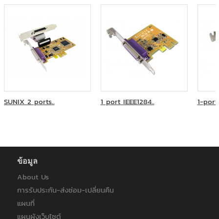
บริษัท ภูเก็ตแฟนตาซี จำกัด (มหาชน)
บริษัท ริชพร็อพเพอร์ตี้ แอนด์ ดีเวลลอปเม้นท์ จำกัด
บริษัท สำนักกฎหมาย ดำเนิน สมเกียรติ และบุญมา จำกัด
บริษัท ออโต้โมชั่นเวิร์ค จำกัด
บริษัท อินโนเวชั่น จำกัด
บริษัท ฮามาโซ คอร์ปอเรชั่น จำกัด
บริษัท เอทีเอส จำกัด
ภูเก็ตแฟนตาซี
มหาวิทยาลัยเวสเทิร์น
ระบบขนส่งมวลชน กรุงเทพฯ (มหาชน)
SUNIX 2 ports..
1 port IEEE1284..
1-port
วิทยุการบินแห่งประเทศไทย
ศูนย์บริการทริปเปิลที บรอดแบรด์ เบตง
ส.สหธารา(ไทยแลนด์)
สหกรณ์ออมทรัพย์ครูพิษณุโลก
หลักทรัพย์จัดการกองทุนแลนด์แอนด์เฮ้าส์
ข้อมูล
ห้างหุ้นส่วนจำกัด บี.พี.ไอที โซลูชั่น
โรงพยาบาลมหาราชนครราชสีมา
About Us
โรงพยาบาลราชเวชอุบลราชธานี
การรับประกัน-ส่งซ่อม-เปลี่ยนคืน
ไทยประกันชีวิต
แผนที่
ไทยประกันชีวิต : ฟิวเจอร์ ปาร์ค รังสิต
ไทยประกันชีวิต : เซ็นทรัลอุบล/อิมพิเรียลสำโรง
แผนผังเว็บไซต์