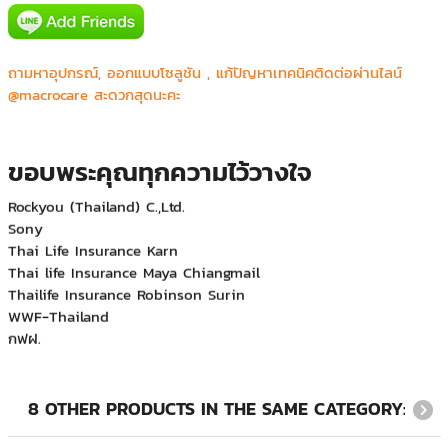
Canon prachinburi (Thailand) Ltd.
ถามหาอุปกรณ์, ออกแบบโซลูชัน , แก้ปัญหาเทคนิคติดต่อผ่านไลน์
CGS Asia Co.,Ltd.
@macrocare สะดวกสุดนะคะ
Honda R&D Asia Pacific Co.,Ltd.
JVC Kenwood
Major Bowl Group
Mecomb (Thailand) Limited
ขอบพระคุณทุกความไว้วางใจ
Rockyou (Thailand) C.,Ltd.
Sony
Thai Life Insurance Karn
Thai life Insurance Maya Chiangmail
Thailife Insurance Robinson Surin
WWF-Thailand
กฟฝ.
กรมสื่อสารทหารเรือ
บจก.อเมริกัน เอ็กซ์เพรส (ประเทศไทย)
บริษัท ที.เอ็ม.เอส.เอ็นจิเนียริ่ง จำกัด
บริษัท บีเอ็มที แปซิฟิค จำกัด
8 OTHER PRODUCTS IN THE SAME CATEGORY:
บริษัท ฟลูอิดเอกซ์ เอเซีย จำกัด