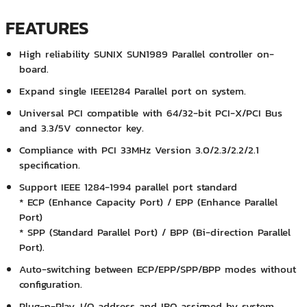
FEATURES
High reliability SUNIX SUN1989 Parallel controller on-
board.
Expand single IEEE1284 Parallel port on system.
Universal PCI compatible with 64/32-bit PCI-X/PCI Bus
and 3.3/5V connector key.
Compliance with PCI 33MHz Version 3.0/2.3/2.2/2.1
specification.
Support IEEE 1284-1994 parallel port standard
* ECP (Enhance Capacity Port) / EPP (Enhance Parallel
Port)
* SPP (Standard Parallel Port) / BPP (Bi-direction Parallel
Port).
Auto-switching between ECP/EPP/SPP/BPP modes without
configuration.
Plug-n-Play, I/O address and IRQ assigned by system.