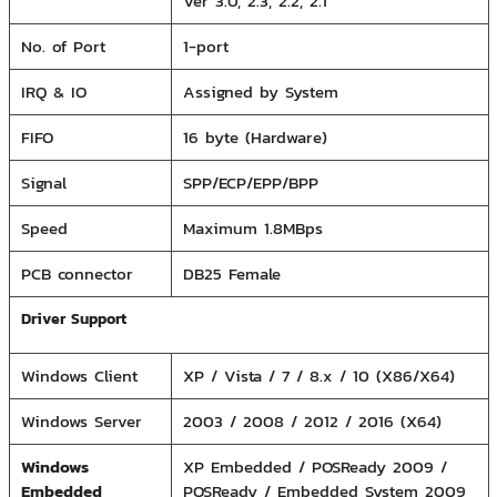
Ver 3.0, 2.3, 2.2, 2.1
No. of Port
1-port
IRQ & IO
Assigned by System
FIFO
16 byte (Hardware)
Signal
SPP/ECP/EPP/BPP
Speed
Maximum 1.8MBps
PCB connector
DB25 Female
Driver Support
Windows Client
XP / Vista / 7 / 8.x / 10 (X86/X64)
Windows Server
2003 / 2008 / 2012 / 2016 (X64)
Windows
XP Embedded / POSReady 2009 /
Embedded
POSReady / Embedded System 2009