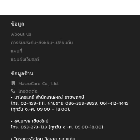
ศิริราชมูลนิธิ
สถาบันบัณฑิตศึกษาจุฬาภรณ์
สถาบันพัฒนาองค์กรชุมชน (องค์การมหาชน)
สมาคมสารพิษจากเชื้อราแห่งประเทศไทย
ข้อมูล
สำนักงานศูนย์ราชการเฉลิมพระเกียรติ 80 พรรษา
About Us
สำนักงานเขตพื้นที่การศึกษาประถมศึกษานครพนม เขต 1
การรับประกัน-ส่งซ่อม-เปลี่ยนคืน
โรงพยาบาลบ้านเขว้า
โรงเรียนสาธิตมหาวิทยาลัยเชียงใหม่
แผนที่
A.P.Honda สาขาเชียงใหม่
แผนผังเว็บไซต์
AA
AIA
ข้อมูลร้าน
AIS
MacroCare Co., Ltd.
Amari Watergate Bangkok
โทรติดต่อ:
Amora Beach Resort Phuket | Thalang
• มาโครแคร์ สำนักงานใหญ่ ราชพฤกษ์
ARUNA HOTEL เชียงราย
โทร. 02-459-1111, ฝ่ายขาย 086-399-3859, 061-412-4445
Asia Hotel Bangkok
(ทุกวัน จ.-ศ. 09:00 - 18:00),
Asia Pacific Peteochemiecal Co.,Ltd.
Asian Institute of Technology (AIT)
• @Curve เชียงใหม่
AstraZeneca
โทร. 053-273-133 (ทุกวัน จ.-ศ. 09.00-18.00)
Avani Hotels Resorts
• โครงการโอโซน วิลเลจ ขอนแก่น
Bangkok Bank (ธนาคารกรุงเทพ)