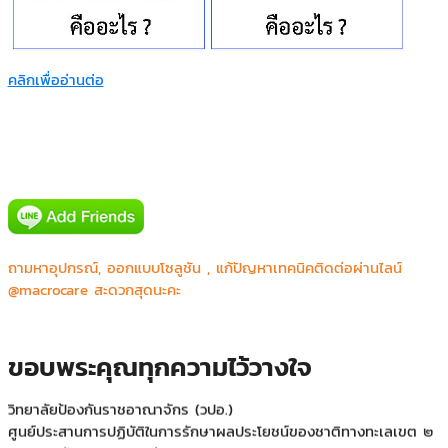
คลิกเพื่ออ่านต่อ
Major Bowl Group
Panasonic Automotive Systems Asia Pacific Co.,Ltd.
ถามหาอุปกรณ์, ออกแบบโซลูชัน , แก้ปัญหาเทคนิคติดต่อผ่านไลน์
คณะทันตแพทยศาสตร์ ม.ธรรมศาสตร์ ศูนย์รังสิต
@macrocare สะดวกสุดนะคะ
คณะเทคโนโลยีการเกษตร สถาบันพระจอมเกล้าเจ้าคุณทหารลาดกระบัง
บริษัท ไทยประกันชีวิต จำกัด (บางใหญ่,บางบัวทอง)
ภาควิขาสูติ-นริเวชวิทยา โรงพยาบาลศิริราช
ขอบพระคุณทุกความไว้วางใจ
มหาวิทยาลัยเทคโนโลยราชมงคลตะวันออก วิทยาเขตบางพระ
วิทยาลัยป้องกันราชอาณาจักร (วปอ.)
ศูนย์ประสานการปฏิบัติในการรักษาผลประโยชน์ของชาติทางทะเลเขต ๒
สายออกบัตร ธนาคารแห่งประเทศไทย