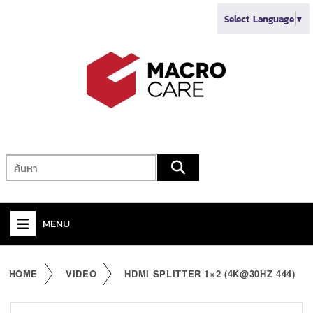
Select Language
▼
MENU
+
VIDEO
HOME
VIDEO
HDMI SPLITTER 1×2 (4K@30HZ 444)
+
AUDIO