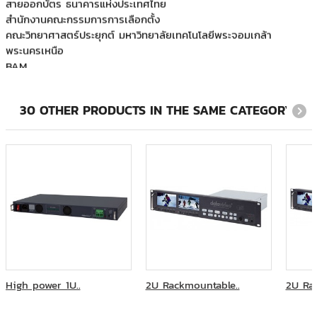
สำนักงานคณะกรรมการการเลือกตั้ง
คณะวิทยาศาสตร์ประยุกต์ มหาวิทยาลัยเทคโนโลยีพระจอมเกล้า
พระนครเหนือ
BAM
คณะทันตแพทยศาสตร์ จุฬาลงกรณ์มหาวิทยาลัย
คณะมนุษยศาสตร์ มหาวิทยาลัยเชียงใหม่
คณะวิศวกรรมศาสตร์ สถาบันเทคโนโลยีพระจอมเกล้าเจ้าคุณทหาร
30 OTHER PRODUCTS IN THE SAME CATEGORY:
ลาดกระบัง
คณะแพทยศาสตร์ มหาวิทยาลัยมหิดล โรงพยาบาลรามาธิบดี
บ.ดับบลิวเอ็ม ซิมูเลเตอร์
บริษัท เดอะ พิมรี่พาย จำกัด
บันยันทรี กระบี่ - รีสอร์ท
ภาควิชากุมารเวชศาสตร์เขตร้อน คณะเวชศาสตร์เขตร้อน มหาวิทยาลัย
มหิดล
มหาวิทยาลัยกรุงเทพ
มหาวิทยาลัยทักษิณ วิทยาเขตสงขลา
มหาวิทยาลัยเชียงใหม่
มูลนิธิบำเพ็ญประโยชน์ด้วยกิจกรรมทางศาสนา
High power 1U..
2U Rackmountable..
2U Rac
มูลนิธิแห่งสภาคริสตจักรในประเทศไทย
วิทยาลัยสหวิทยาการ เกาะสมุย มหาวิทยาลัยราชภัฏสุราษฎร์ธานี